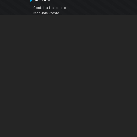
supporto
Contatta il supporto
Manuale utente
VDJPedia (Wiki)
Articles
Forums
Chi siamo
Notizie Azienda
Contattarci
Informativa sulla privacy
EULA
Seguici sui social
Facebook
YouTube