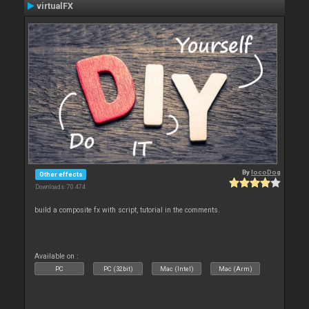
virtualFX
By
locoDog
Other effects
Downloads: 70 474
build a composite fx with script, tutorial in the comments.
Available on :
PC
PC (32bit)
Mac (Intel)
Mac (Arm)