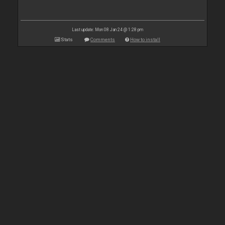
Last update: Mon 08 Jan 24 @ 1:28 pm
Stats
Comments
How to install