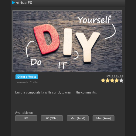
virtualFX
By
locoDog
Other effects
Downloads: 70 434
build a composite fx with script, tutorial in the comments.
Available on :
PC
PC (32bit)
Mac (Intel)
Mac (Arm)