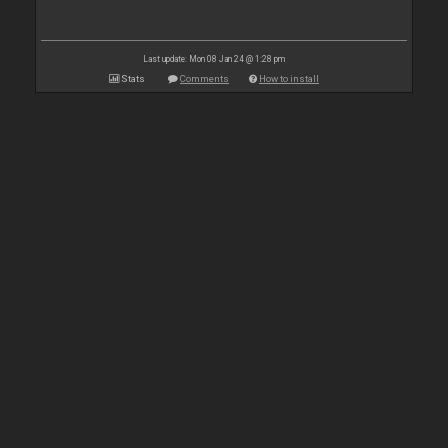
Last update: Mon 08 Jan 24 @ 1:28 pm
Stats
Comments
How to install