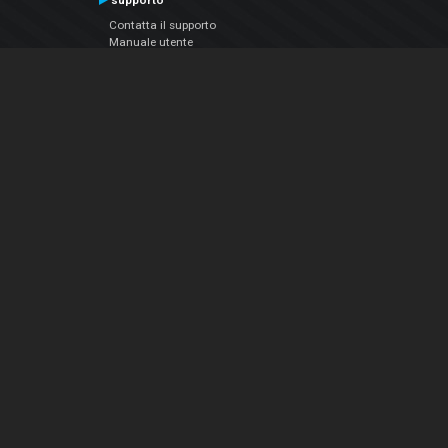
supporto
Contatta il supporto
Manuale utente
VDJPedia (Wiki)
Articles
Forums
Chi siamo
Notizie Azienda
Contattarci
Informativa sulla privacy
EULA
Seguici sui social
Facebook
YouTube