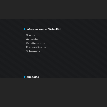
Informazioni su VirtualDJ
Scarica
Acquista
Caratteristiche
Prezzo e licenze
Schermate
supporto
Contatta il supporto
Manuale utente
VDJPedia (Wiki)
Articles
Forums