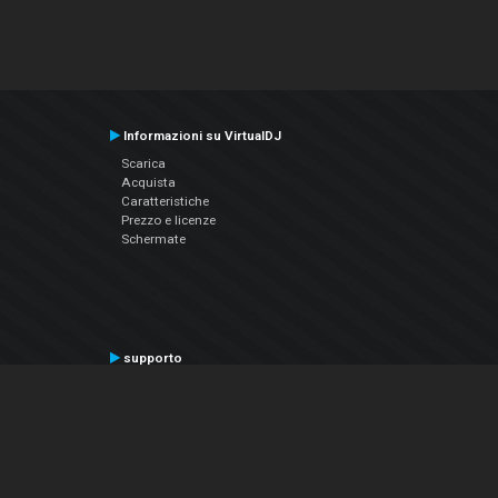
Informazioni su VirtualDJ
Scarica
Acquista
Caratteristiche
Prezzo e licenze
Schermate
supporto
Contatta il supporto
Manuale utente
VDJPedia (Wiki)
Articles
Forums