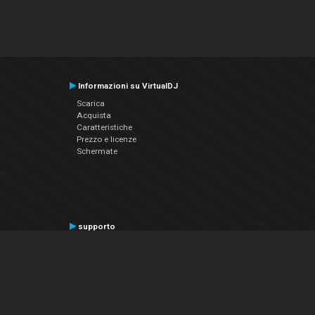
Informazioni su VirtualDJ
Scarica
Acquista
Caratteristiche
Prezzo e licenze
Schermate
supporto
Contatta il supporto
Manuale utente
VDJPedia (Wiki)
Articles
Forums