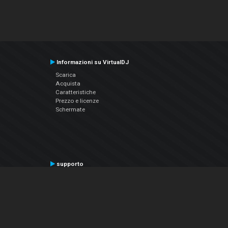
Informazioni su VirtualDJ
Scarica
Acquista
Caratteristiche
Prezzo e licenze
Schermate
supporto
Contatta il supporto
Manuale utente
VDJPedia (Wiki)
Articles
Forums