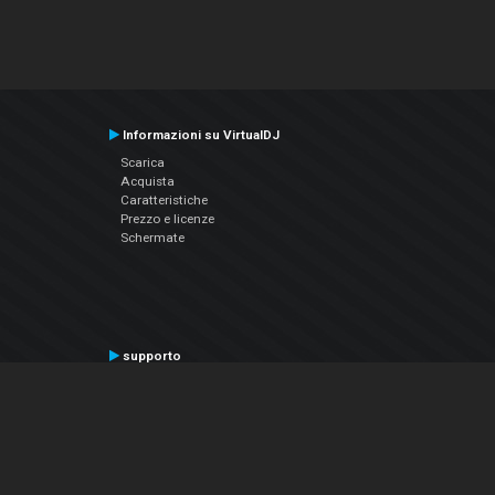
Informazioni su VirtualDJ
Scarica
Acquista
Caratteristiche
Prezzo e licenze
Schermate
supporto
Contatta il supporto
Manuale utente
VDJPedia (Wiki)
Articles
Forums