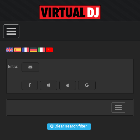
Entra:
Toggle
navigation
Clear search filter