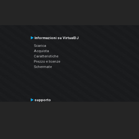
Informazioni su VirtualDJ
Scarica
Acquista
Caratteristiche
Prezzo e licenze
Schermate
supporto
Contatta il supporto
Manuale utente
VDJPedia (Wiki)
Articles
Forums