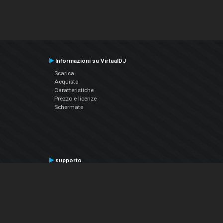
Informazioni su VirtualDJ
Scarica
Acquista
Caratteristiche
Prezzo e licenze
Schermate
supporto
Contatta il supporto
Manuale utente
VDJPedia (Wiki)
Articles
Forums