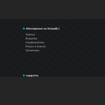
Informazioni su VirtualDJ
Scarica
Acquista
Caratteristiche
Prezzo e licenze
Schermate
supporto
Contatta il supporto
Manuale utente
VDJPedia (Wiki)
Articles
Forums