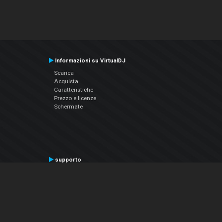
Informazioni su VirtualDJ
Scarica
Acquista
Caratteristiche
Prezzo e licenze
Schermate
supporto
Contatta il supporto
Manuale utente
VDJPedia (Wiki)
Articles
Forums