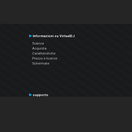
Informazioni su VirtualDJ
Scarica
Acquista
Caratteristiche
Prezzo e licenze
Schermate
supporto
Contatta il supporto
Manuale utente
VDJPedia (Wiki)
Articles
Forums