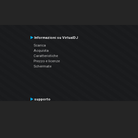
Informazioni su VirtualDJ
Scarica
Acquista
Caratteristiche
Prezzo e licenze
Schermate
supporto
Contatta il supporto
Manuale utente
VDJPedia (Wiki)
Articles
Forums