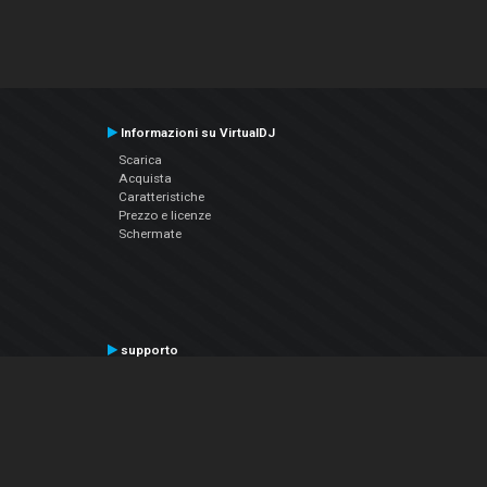
Informazioni su VirtualDJ
Scarica
Acquista
Caratteristiche
Prezzo e licenze
Schermate
supporto
Contatta il supporto
Manuale utente
VDJPedia (Wiki)
Articles
Forums