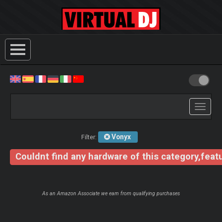
Toggle
navigati
Vonyx
Filter:
Couldnt find any hardware of this category,featu
As an Amazon Associate we earn from qualifying purchases