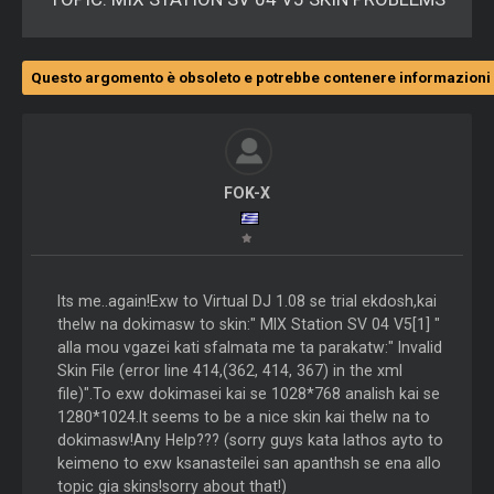
Questo argomento è obsoleto e potrebbe contenere informazioni 
FOK-X
Its me..again!Exw to Virtual DJ 1.08 se trial ekdosh,kai
thelw na dokimasw to skin:" MIX Station SV 04 V5[1] "
alla mou vgazei kati sfalmata me ta parakatw:" Invalid
Skin File (error line 414,(362, 414, 367) in the xml
file)".To exw dokimasei kai se 1028*768 analish kai se
1280*1024.It seems to be a nice skin kai thelw na to
dokimasw!Any Help??? (sorry guys kata lathos ayto to
keimeno to exw ksanasteilei san apanthsh se ena allo
topic gia skins!sorry about that!)