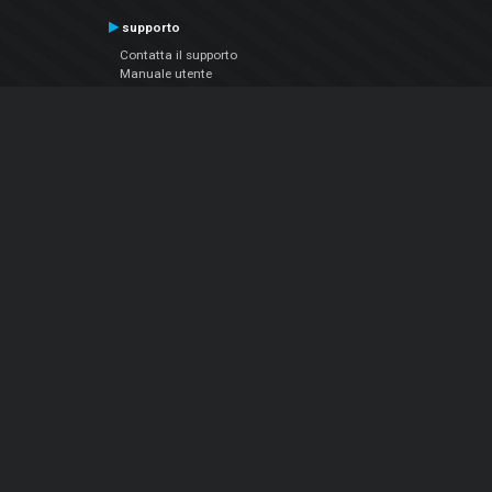
supporto
Contatta il supporto
Manuale utente
VDJPedia (Wiki)
Articles
Forums
Chi siamo
Notizie Azienda
Contattarci
Informativa sulla privacy
EULA
Seguici sui social