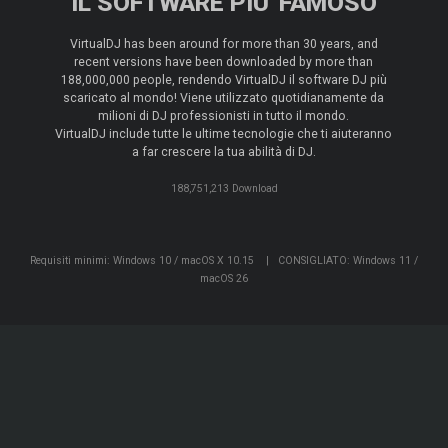
IL SOFTWARE PIU' FAMOSO
VirtualDJ has been around for more than 30 years, and
recent versions have been downloaded by more than
188,000,000 people, rendendo VirtualDJ il software DJ più
scaricato al mondo! Viene utilizzato quotidianamente da
milioni di DJ professionisti in tutto il mondo.
VirtualDJ include tutte le ultime tecnologie che ti aiuteranno
a far crescere la tua abilità di DJ.
188,751,213 Download
Requisiti minimi: Windows 10 / macOS X 10.15
|
CONSIGLIATO: Windows 11 /
macOS 26