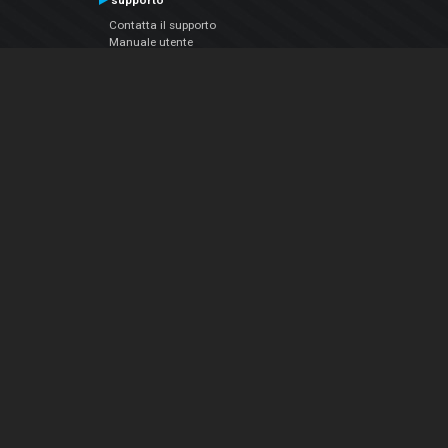
supporto
Contatta il supporto
Manuale utente
VDJPedia (Wiki)
Articles
Forums
Chi siamo
Notizie Azienda
Contattarci
Informativa sulla privacy
EULA
Seguici sui social
Facebook
YouTube