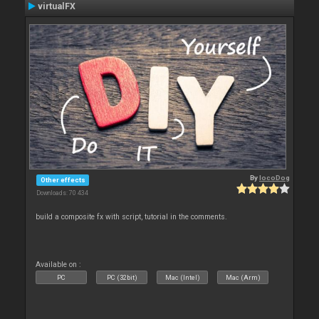
virtualFX
By
locoDog
Other effects
Downloads: 70 434
build a composite fx with script, tutorial in the comments.
Available on :
PC
PC (32bit)
Mac (Intel)
Mac (Arm)