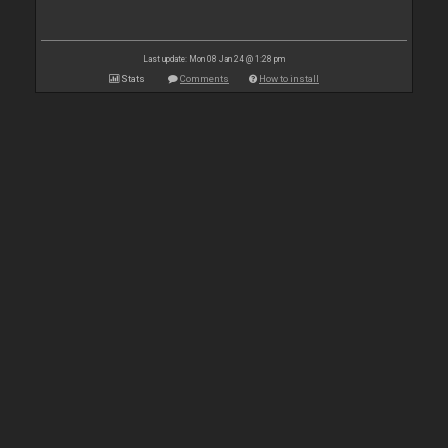
Last update: Mon 08 Jan 24 @ 1:28 pm
Stats
Comments
How to install