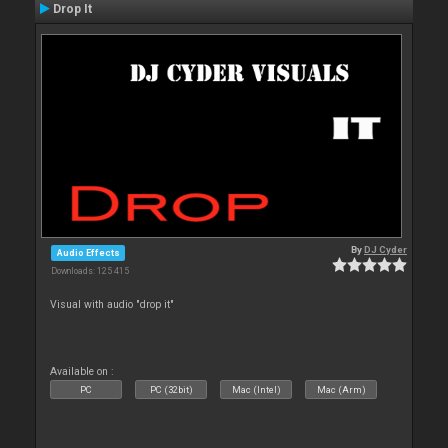
Drop It
By
DJ Cyder
Audio Effects
Downloads: 125 415
Visual with audio "drop it"
Available on :
PC
PC (32bit)
Mac (Intel)
Mac (Arm)