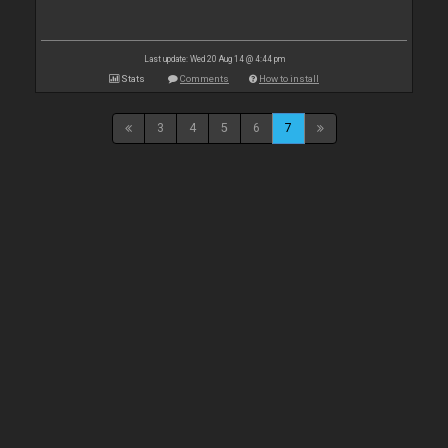
Last update: Wed 20 Aug 14 @ 4:44 pm
Stats
Comments
How to install
3
4
5
6
7