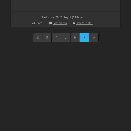
Last update: Wed 20 Aug 14 @ 4:44 pm
Stats
Comments
How to install
3
4
5
6
7