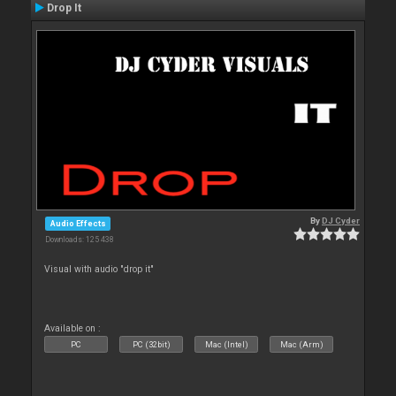
Drop It
By
DJ Cyder
Audio Effects
Downloads: 125 438
Visual with audio "drop it"
Available on :
PC
PC (32bit)
Mac (Intel)
Mac (Arm)