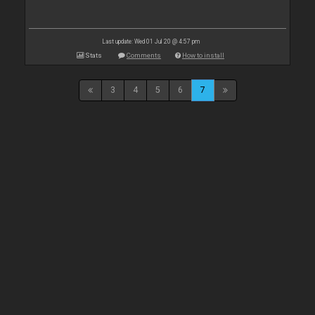
Last update: Wed 01 Jul 20 @ 4:57 pm
Stats
Comments
How to install
3
4
5
6
7