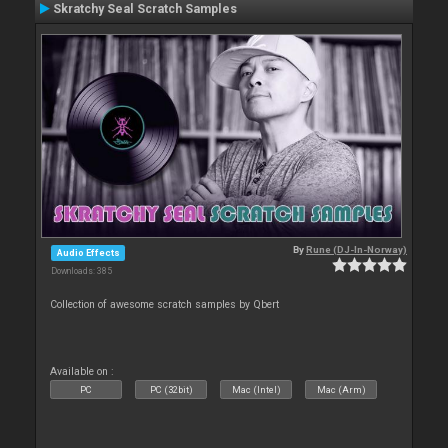
Skratchy Seal Scratch Samples
By
Rune (DJ-In-Norway)
Audio Effects
Downloads: 385
Collection of awesome scratch samples by Qbert
Available on :
PC
PC (32bit)
Mac (Intel)
Mac (Arm)