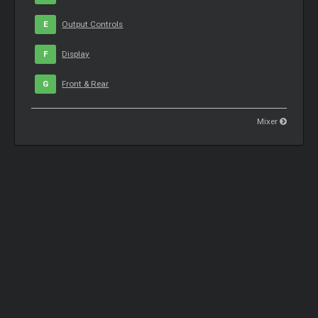
E
Output Controls
F
Display
G
Front & Rear
Mixer