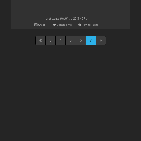
Last update: Wed 01 Jul 20 @ 4:57 pm
Stats
Comments
How to install
3
4
5
6
7