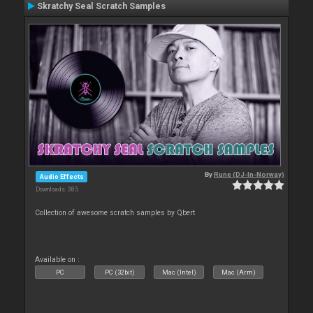
Skratchy Seal Scratch Samples
By
Rune (DJ-In-Norway)
Audio Effects
Downloads: 385
Collection of awesome scratch samples by Qbert
Available on :
PC
PC (32bit)
Mac (Intel)
Mac (Arm)