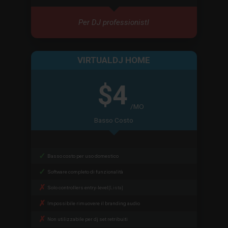
Per DJ professionistI
VIRTUALDJ HOME
$4
/MO
Basso Costo
Basso costo per uso domestico
Software completo di funzionalità
Solo controllers entry-level
[Lista]
Impossibile rimuovere il branding audio
Non utilizzabile per dj set retribuiti