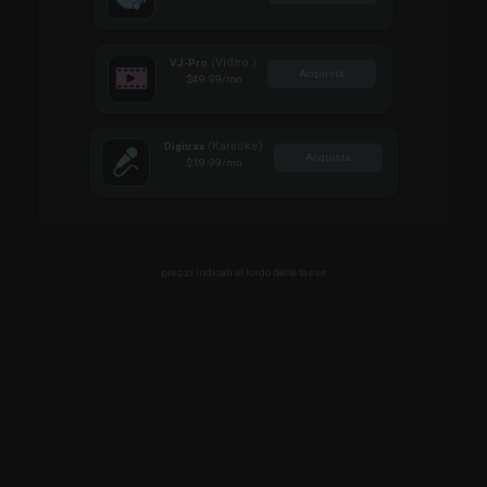
(Video )
VJ-Pro
Acquista
$49.99
/mo
(Karaoke)
Digitrax
Acquista
$19.99
/mo
prezzi indicati al lordo delle tasse