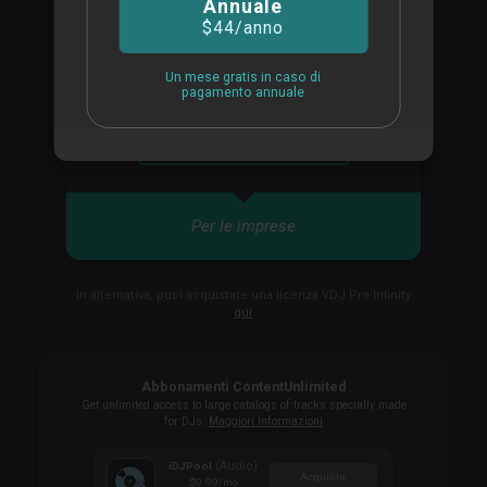
Annuale
SMS personali e richiamata
$44
/anno
Disponibili licenze multiutente
Ideale per aziende di DJ o clubs
Un mese gratis in caso di
pagamento annuale
ACQUISTA
Per le imprese
In alternativa, puoi acquistare una licenza VDJ Pro Infinity
qui
Abbonamenti ContentUnlimited
Get unlimited access to large catalogs of tracks specially made
for DJs.
Maggiori Informazioni
(Audio)
iDJPool
Acquista
$9.99
/mo