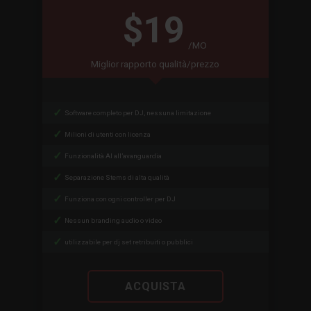
$19
/MO
Miglior rapporto qualità/prezzo
Software completo per DJ, nessuna limitazione
Milioni di utenti con licenza
Funzionalità AI all’avanguardia
Separazione Stems di alta qualità
Funziona con ogni controller per DJ
Nessun branding audio o video
utilizzabile per dj set retribuiti o pubblici
ACQUISTA