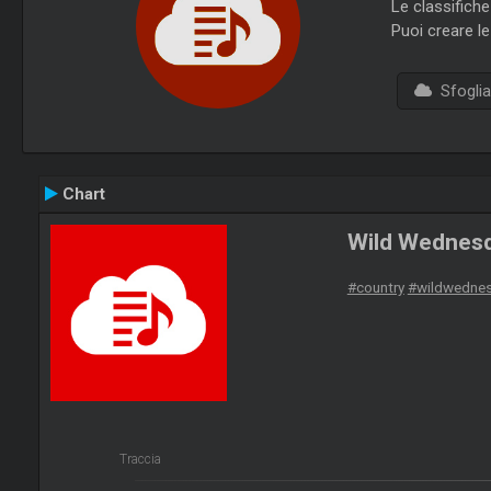
Le classifich
Puoi creare le
Sfoglia 
Chart
Wild Wednes
#country
#wildwedne
Traccia