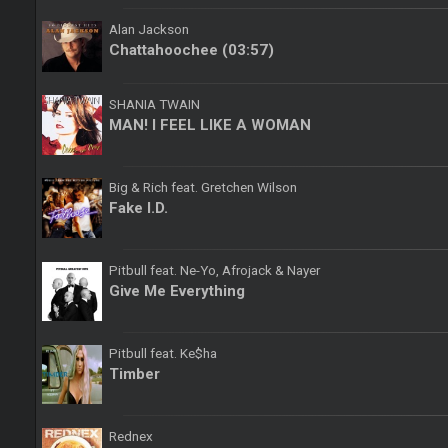
Alan Jackson
Chattahoochee (03:57)
SHANIA TWAIN
MAN! I FEEL LIKE A WOMAN
Big & Rich feat. Gretchen Wilson
Fake I.D.
Pitbull feat. Ne-Yo, Afrojack & Nayer
Give Me Everything
Pitbull feat. Ke$ha
Timber
Rednex