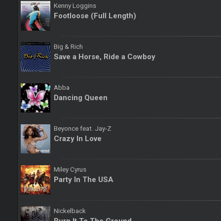
Kenny Loggins
Footloose (Full Length)
Big & Rich
Save a Horse, Ride a Cowboy
Abba
Dancing Queen
Beyonce feat. Jay-Z
Crazy In Love
Miley Cyrus
Party In The USA
Nickelback
Burn It To The Ground