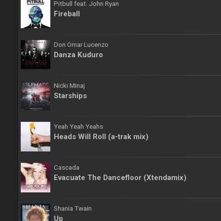
Pitbull feat. John Ryan
Fireball
Don Omar Lucenzo
Danza Kuduro
Nicki Minaj
Starships
Yeah Yeah Yeahs
Heads Will Roll (a-trak mix)
Cascada
Evacuate The Dancefloor (Xtendamix)
Shania Twain
Up