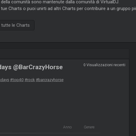
e della comunità sono mantenute dalla comunità di VirtualDJ.
 tue Charts o puoi unirti ad altri Charts per contribuire a un gruppo p
tutte le Charts
0 Visualizzazioni recenti
days @BarCrazyHorse
sdays
#top40
#rock
#barcrazyhorse
Anno
Genere