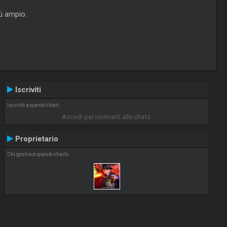
iù ampio.
Iscriviti
Iscriviti a questo chart
Accedi per iscriverti alle chats.
Proprietario
Chi gestisce queste charts