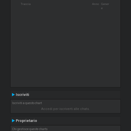
Traccia
Anno
Gener
e
Iscriviti
Iscriviti a questo chart
Accedi per iscriverti alle chats.
Proprietario
Chi gestisce queste charts