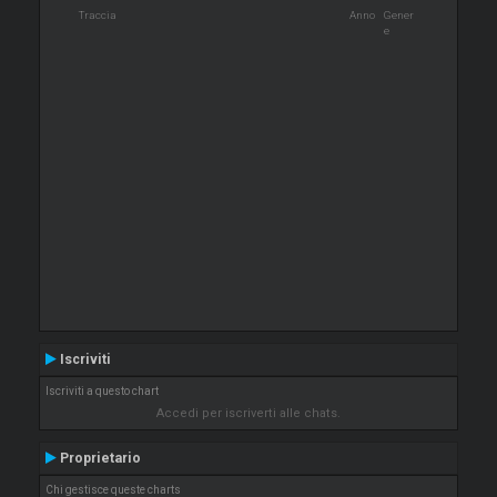
Traccia
Anno
Gener
e
Iscriviti
Iscriviti a questo chart
Accedi per iscriverti alle chats.
Proprietario
Chi gestisce queste charts