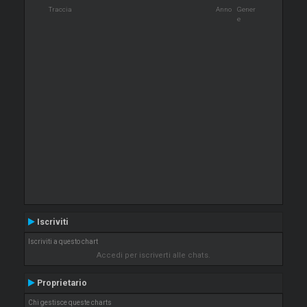
Traccia
Anno
Gener
e
Iscriviti
Iscriviti a questo chart
Accedi per iscriverti alle chats.
Proprietario
Chi gestisce queste charts