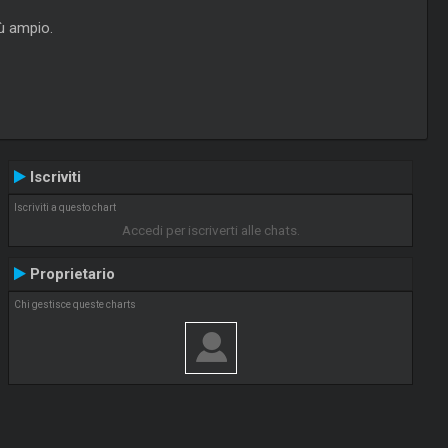
iù ampio.
Iscriviti
Iscriviti a questo chart
Accedi per iscriverti alle chats.
Proprietario
Chi gestisce queste charts