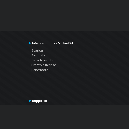
Informazioni su VirtualDJ
Scarica
Acquista
Caratteristiche
Prezzo e licenze
Schermate
supporto
Contatta il supporto
Manuale utente
VDJPedia (Wiki)
Articles
Forums