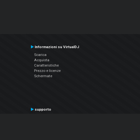
Informazioni su VirtualDJ
Scarica
Acquista
Caratteristiche
Prezzo e licenze
Schermate
supporto
Contatta il supporto
Manuale utente
VDJPedia (Wiki)
Articles
Forums