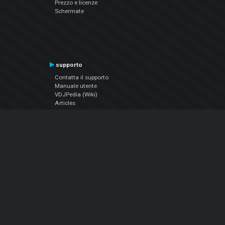
Prezzo e licenze
Schermate
supporto
Contatta il supporto
Manuale utente
VDJPedia (Wiki)
Articles
Forums
Chi siamo
Notizie Azienda
Contattarci
Informativa sulla privacy
EULA