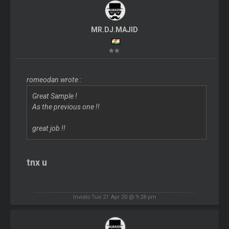
MR.DJ.MAJID
romeodan wrote :
Great Sample !
As the previous one !!
great job !!
tnx u
Inviato Tue 21 Apr 20 @ 9:28 pm