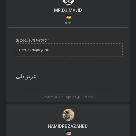
MR.DJ.MAJID
dj zeellsun wrote :
merci majid joon
عزیز دلی
Inviato Tue 21 Apr 20 @ 9:29 pm
HAMIDREZAZAHED