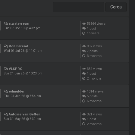
s.waterreus
56364
views
1
post
Tue 07 Dec 10 @ 4:32 pm
16 years
Ron Barend
932
views
7
posts
Wed 01 Jul 26 @ 11:01 am
3 months
VLSPRO
334
views
1
post
Sun 21 Jun 26 @ 10:23 pm
2 months
edmulder
1014
views
5
posts
Thu 04 Jun 26 @ 7:54 pm
6 months
Antoine van Geffen
321
views
1
post
Sun 31 May 26 @ 6:39 pm
2 months