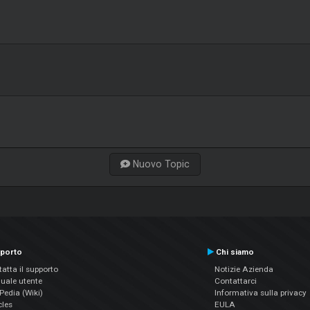
Nuovo Topic
porto
Chi siamo
atta il supporto
Notizie Azienda
uale utente
Contattarci
edia (Wiki)
Informativa sulla privacy
cles
EULA