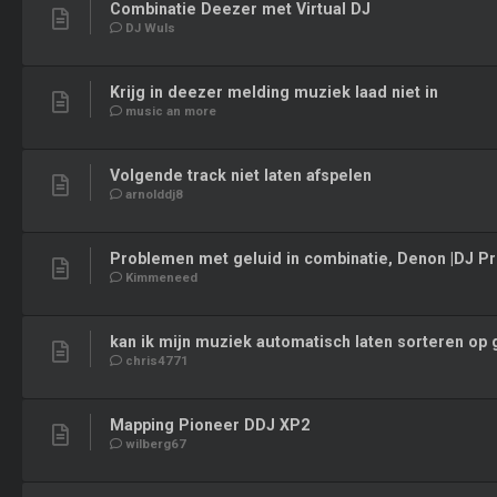
Combinatie Deezer met Virtual DJ
DJ Wuls
Krijg in deezer melding muziek laad niet in
music an more
Volgende track niet laten afspelen
arnolddj8
Problemen met geluid in combinatie, Denon |DJ P
Kimmeneed
kan ik mijn muziek automatisch laten sorteren op g
chris4771
Mapping Pioneer DDJ XP2
wilberg67