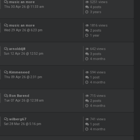
music an more
5251
views
4
posts
Thu 30 Apr 26 @ 11:33 am
3 years
music an more
1816
views
2
posts
Wed 29 Apr 26 @ 6:23 pm
1 year
arnolddj8
642
views
3
posts
Sun 12 Apr 26 @ 12:52 pm
4 months
Kimmeneed
594
views
1
post
Thu 09 Apr 26 @ 2:31 pm
4 months
Ron Barend
715
views
2
posts
Tue 07 Apr 26 @ 12:38 am
4 months
wilberg67
741
views
1
post
Sat 28 Mar 26 @ 5:16 pm
4 months