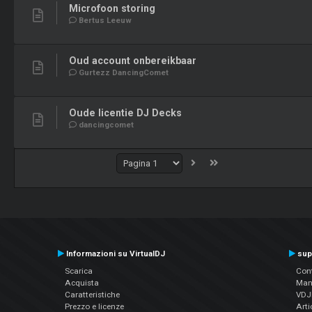
Microfoon storing
Bertus Leeuw
Oud account onbereikbaar
Gurtezz DancingComet
Oude licentie DJ Decks
dancingcomet
Informazioni su VirtualDJ
sup
Scarica
Cont
Acquista
Man
Caratteristiche
VDJP
Prezzo e licenze
Arti