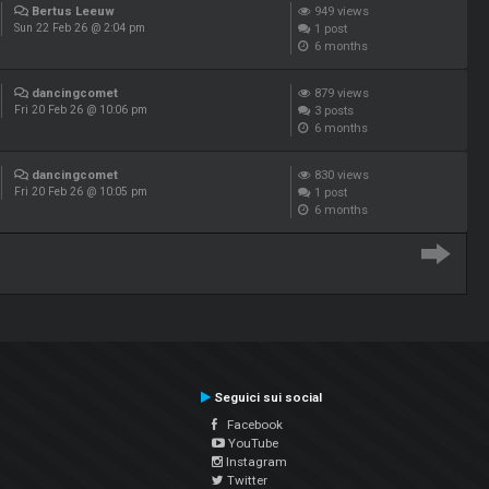
Bertus Leeuw
949
views
1
post
Sun 22 Feb 26 @ 2:04 pm
6 months
dancingcomet
879
views
3
posts
Fri 20 Feb 26 @ 10:06 pm
6 months
dancingcomet
830
views
1
post
Fri 20 Feb 26 @ 10:05 pm
6 months
Seguici sui social
Facebook
YouTube
Instagram
Twitter