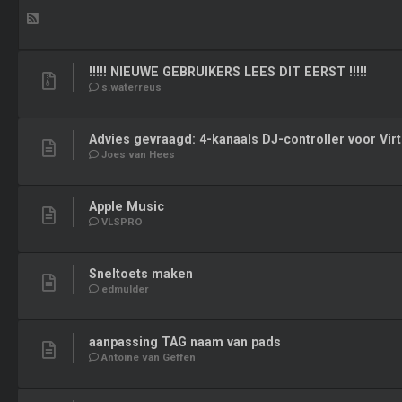
!!!!! NIEUWE GEBRUIKERS LEES DIT EERST !!!!!
s.waterreus
Advies gevraagd: 4-kanaals DJ-controller voor Vir
Joes van Hees
Apple Music
VLSPRO
Sneltoets maken
edmulder
aanpassing TAG naam van pads
Antoine van Geffen