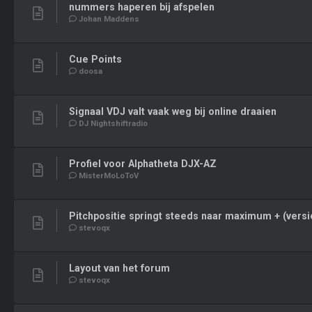
nummers haperen bij afspelen
Johan Maddens
Cue Points
doosa
Signaal VDJ valt vaak weg bij online draaien
DJ Nightshiftradio
Profiel voor Alphatheta DJX-AZ
MisterMoLoToV
Pitchpositie springt steeds naar maximum + (versi
stevoqx
Layout van het forum
stevoqx