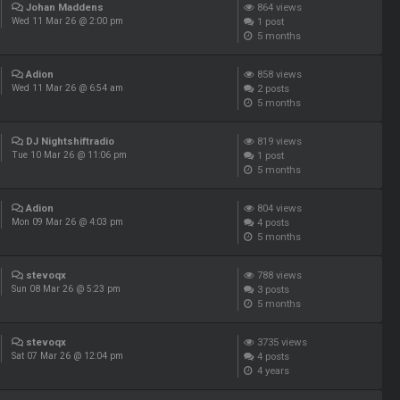
Johan Maddens
864
views
1
post
Wed 11 Mar 26 @ 2:00 pm
5 months
Adion
858
views
2
posts
Wed 11 Mar 26 @ 6:54 am
5 months
DJ Nightshiftradio
819
views
1
post
Tue 10 Mar 26 @ 11:06 pm
5 months
Adion
804
views
4
posts
Mon 09 Mar 26 @ 4:03 pm
5 months
stevoqx
788
views
3
posts
Sun 08 Mar 26 @ 5:23 pm
5 months
stevoqx
3735
views
4
posts
Sat 07 Mar 26 @ 12:04 pm
4 years