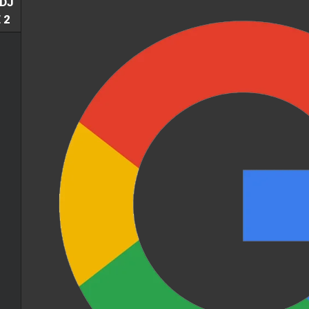
DJ
 2