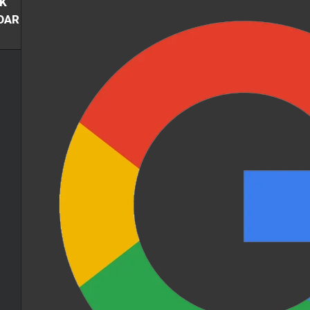
K
OAR