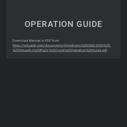
OPERATION
GUIDE
Download Manual in PDF from
https://virtualdj.com/documents/Omnitronic%20CMX-2000%20-
%20VirtualDJ%208%20-%20Quick%20Operation%20Guide.pdf