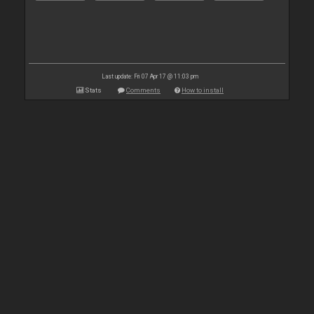
Last update: Fri 07 Apr 17 @ 11:03 pm
Stats
Comments
How to install