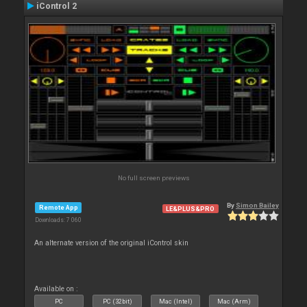
iControl 2
No full screen previews
By
Simon Bailey
Remote App
LE&PLUS&PRO
Downloads: 7 060
An alternate version of the original iControl skin
Available on :
PC
PC (32bit)
Mac (Intel)
Mac (Arm)