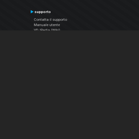
supporto
Contatta il supporto
Manuale utente
VDJPedia (Wiki)
Articles
Forums
Chi siamo
Notizie Azienda
Contattarci
Informativa sulla privacy
EULA
Seguici sui social