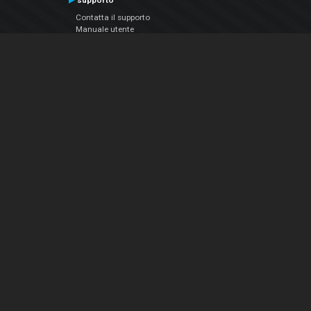
supporto
Contatta il supporto
Manuale utente
VDJPedia (Wiki)
Articles
Forums
Chi siamo
Notizie Azienda
Contattarci
Informativa sulla privacy
EULA
Seguici sui social
Facebook
YouTube