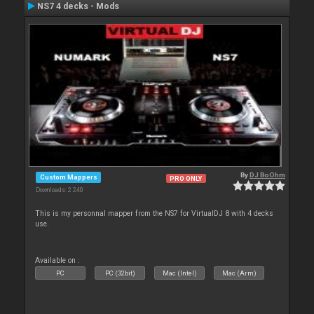
NS7 4 decks - Mods
By
DJ BoOhm
Custom Mappers
PRO ONLY
Downloads: 2 240
This is my personnal mapper from the NS7 for VirtualDJ 8 with 4 decks
use.
Available on :
PC
PC (32bit)
Mac (Intel)
Mac (Arm)