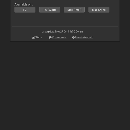
Available on :
PC
PC (32bit)
Mac (Intel)
Mac (Arm)
Last update: Mon 27 Oct 14 @ 5:56 am
Stats
Comments
How to install