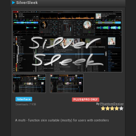
SilverSleek
Interface
PLUS&PRO ONLY
By
PhantomDeejay
Downloads: 7 958
A multi - function skin suitable (mostly) for users with controllers