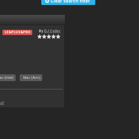
Clear search filter
By
DJ Cyder
LE&PLUS&PRO
c (Intel)
Mac (Arm)
all