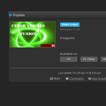
Fusion
Video Loops
Downloads: 5 325
it happens
Available on :
PC
PC (32bit)
Ma
Last update: Thu 04 Sep 14 @ 4:26 pm
Stats
Comments
How to inst