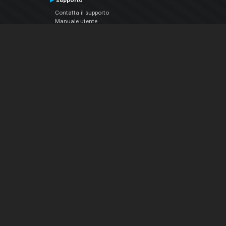
supporto
Contatta il supporto
Manuale utente
VDJPedia (Wiki)
Articles
Forums
Chi siamo
Notizie Azienda
Contattarci
Informativa sulla privacy
EULA
Seguici sui social
Facebook
YouTube