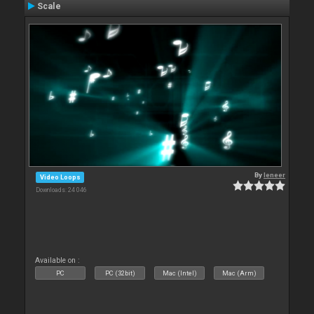
Scale
By
leneer
Video Loops
Downloads: 24 046
Available on :
PC
PC (32bit)
Mac (Intel)
Mac (Arm)