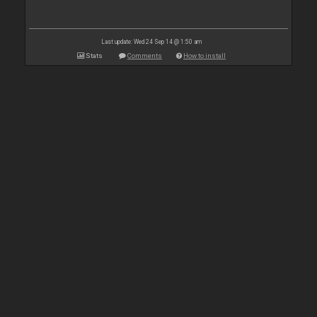
Last update: Wed 24 Sep 14 @ 1:50 am
Stats
Comments
How to install