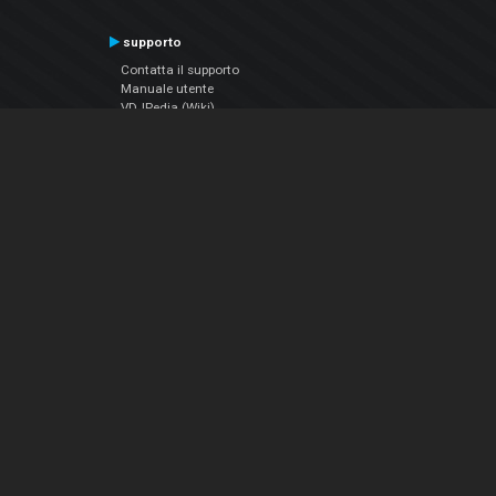
supporto
Contatta il supporto
Manuale utente
VDJPedia (Wiki)
Articles
Forums
Chi siamo
Notizie Azienda
Contattarci
Informativa sulla privacy
EULA
Seguici sui social