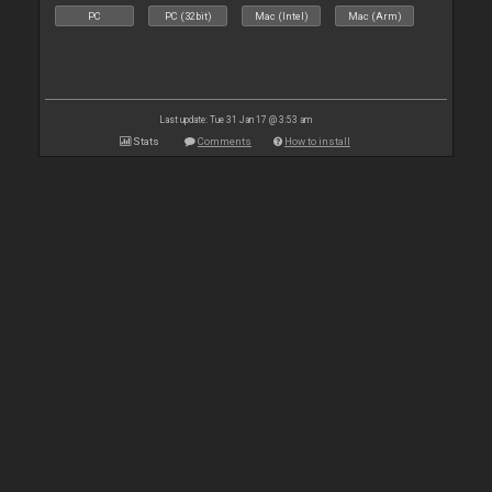
PC
PC (32bit)
Mac (Intel)
Mac (Arm)
Last update: Tue 31 Jan 17 @ 3:53 am
Stats
Comments
How to install