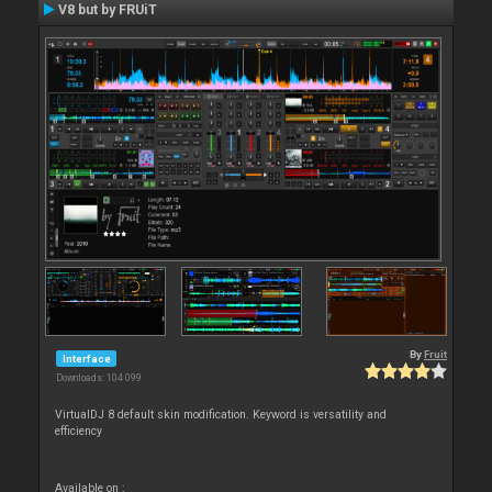
V8 but by FRUiT
By
Fruit
Interface
Downloads: 104 099
VirtualDJ 8 default skin modification. Keyword is versatility and
efficiency
Available on :