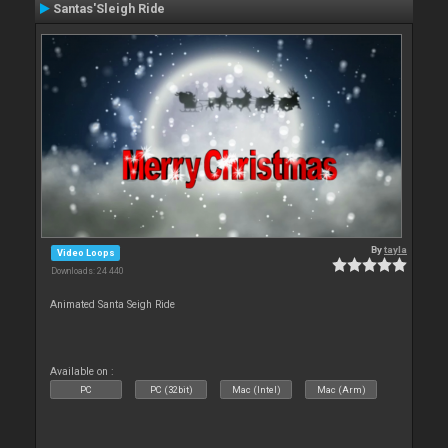
Santas'Sleigh Ride
By
tayla
Video Loops
Downloads: 24 440
Animated Santa Seigh Ride
Available on :
PC
PC (32bit)
Mac (Intel)
Mac (Arm)