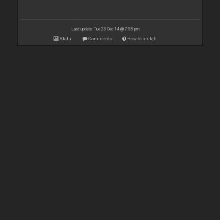
Last update: Tue 23 Dec 14 @ 7:58 pm
Stats
Comments
How to install