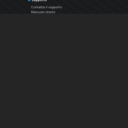
supporto
Contatta il supporto
Manuale utente
VDJPedia (Wiki)
Articles
Forums
Chi siamo
Notizie Azienda
Contattarci
Informativa sulla privacy
EULA
Seguici sui social
Facebook
YouTube