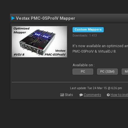
Vestax PMC-05ProIV Mapper
Custom Mappers
Downloads: 1 413
It's now available an optimized a
PMC-05ProIV & VirtualDJ 8.
Available on :
PC
PC (32bit)
Ma
Last update: Tue 24 Mar 15 @ 6:26 pm
Stats
Comments
How to inst