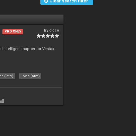
Clear search filter
By
cioce
PRO ONLY
nd intelligent mapper for Vestax
c (Intel)
Mac (Arm)
all