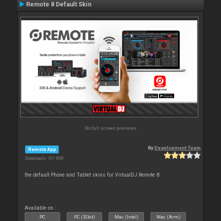
Remote 8 Default Skin
No full screen previews
By
Development Team
Remote App
Downloads: 101 808
the default Phone and Tablet skins for VirtualDJ Remote 8.
Available on :
PC
PC (32bit)
Mac (Intel)
Mac (Arm)