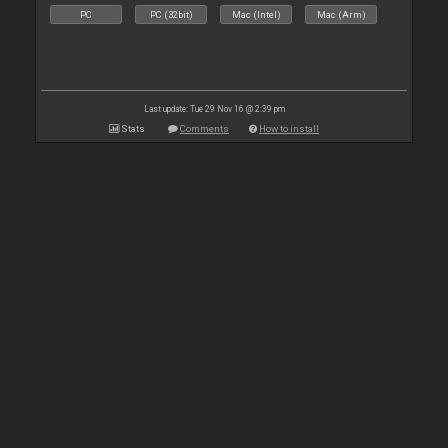
PC
PC (32bit)
Mac (Intel)
Mac (Arm)
Last update: Tue 29 Nov 16 @ 2:39 pm
Stats
Comments
How to install