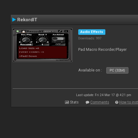
RekordIT
Audio Effects
Downloads: 997
Pad Macro Recorder/Player
Available on :
PC (32bit)
Last update: Fri 24 Mar 17 @ 4:21 pm
Stats
Comments
How to inst