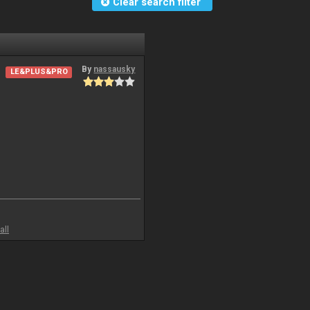
Clear search filter
By
nassausky
LE&PLUS&PRO
all