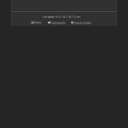
Last update: Fri 21 Jul 17 @ 1:27 pm
Stats
Comments
How to install