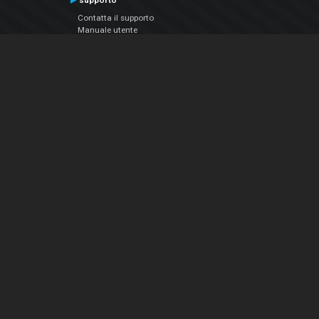
supporto
Contatta il supporto
Manuale utente
VDJPedia (Wiki)
Articles
Forums
Chi siamo
Notizie Azienda
Contattarci
Informativa sulla privacy
EULA
Seguici sui social
Facebook
YouTube