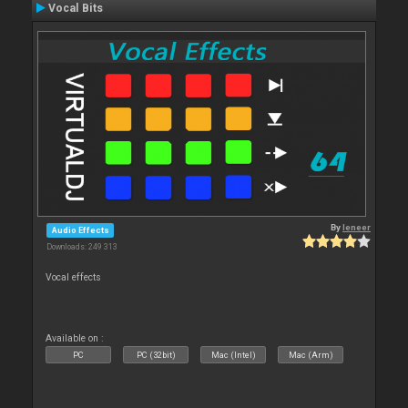
Vocal Bits
By
leneer
Audio Effects
Downloads: 249 313
Vocal effects
Available on :
PC
PC (32bit)
Mac (Intel)
Mac (Arm)